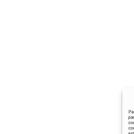
Pa
pa
co
co
es