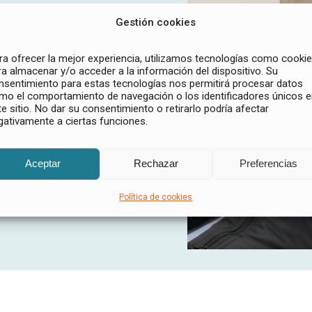
bre las zonas a tratar. El equipo
Gestión cookies
ia proximal, imitando el masaje
 completamente mientras sientes
ra ofrecer la mejor experiencia, utilizamos tecnologías como cooki
ra almacenar y/o acceder a la información del dispositivo. Su
sación muy agradable y reparadora.
nsentimiento para estas tecnologías nos permitirá procesar datos
mo el comportamiento de navegación o los identificadores únicos 
te sitio. No dar su consentimiento o retirarlo podría afectar
udamos.
gativamente a ciertas funciones.
Aceptar
Rechazar
Preferencias
Política de cookies