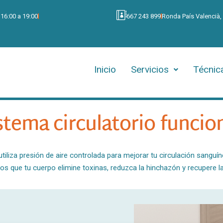
 16:00 a 19:00
667 243 899
Ronda País Valencià,
Inicio
Servicios
Técnic
istema circulatorio funci
iliza presión de aire controlada para mejorar tu circulación sanguíne
s que tu cuerpo elimine toxinas, reduzca la hinchazón y recupere l