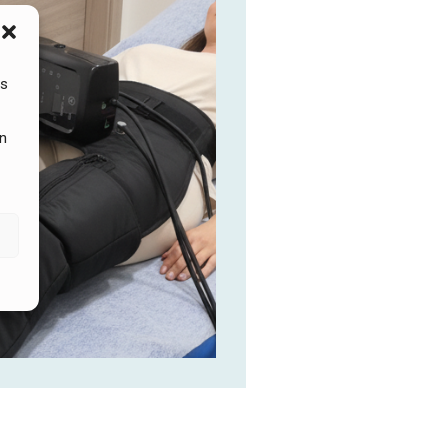
es
en